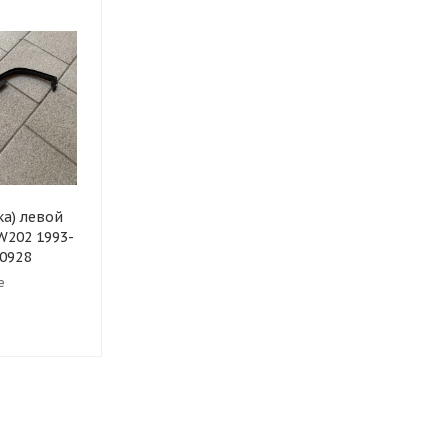
ка) левой
W202 1993-
00928
е