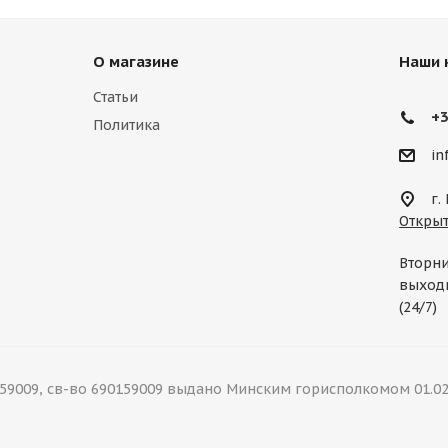
О магазине
Наши 
Статьи
+3
Политика
in
г.
Открыт
Вторни
выходн
(24/7)
9009, св-во 690159009 выдано Минским горисполкомом 01.02.202