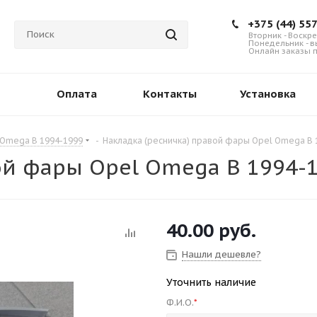
+375 (44) 55
Вторник - Воскре
Понедельник - 
Онлайн заказы п
Оплата
Контакты
Установка
Omega B 1994-1999
-
Накладка (ресничка) правой фары Opel Omega B 
ой фары Opel Omega B 1994-
40.00
руб.
Нашли дешевле?
Уточнить наличие
Ф.И.О.
*