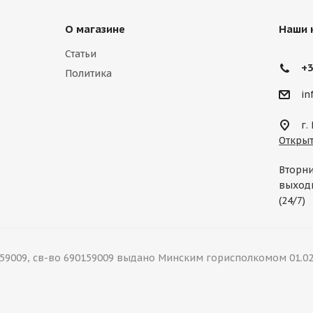
О магазине
Наши 
Статьи
+3
Политика
in
г.
Открыт
Вторни
выходн
(24/7)
9009, св-во 690159009 выдано Минским горисполкомом 01.02.202