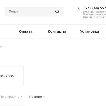
+375 (44) 55
Вторник - Воскре
Понедельник - 
Онлайн заказы п
Оплата
Контакты
Установка
da
001-2005
По алфавиту
По цене