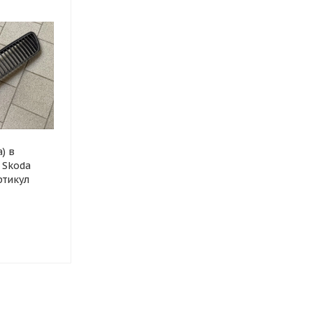
) в
 Skoda
ртикул