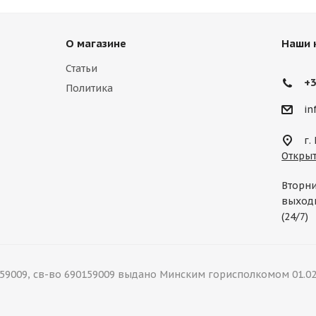
О магазине
Наши 
Статьи
+3
Политика
in
г.
Открыт
Вторни
выходн
(24/7)
9009, св-во 690159009 выдано Минским горисполкомом 01.02.202