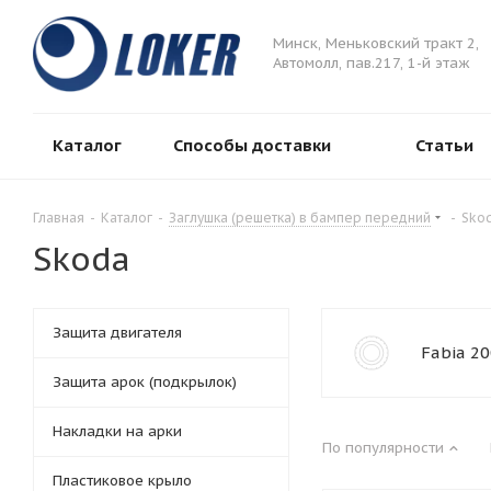
Минск, Меньковский тракт 2,
Автомолл, пав.217, 1-й этаж
Каталог
Способы доставки
Статьи
Главная
-
Каталог
-
Заглушка (решетка) в бампер передний
-
Sko
Skoda
Защита двигателя
Fabia 2
Защита арок (подкрылок)
Накладки на арки
По популярности
Пластиковое крыло