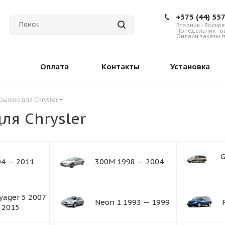
+375 (44) 55
Вторник - Воскре
Понедельник - 
Онлайн заказы п
Оплата
Контакты
Установка
рылок) для Chrysler
ля Chrysler
G
04 — 2011
300M 1998 — 2004
yager 5 2007
Neon 1 1993 — 1999
 2015