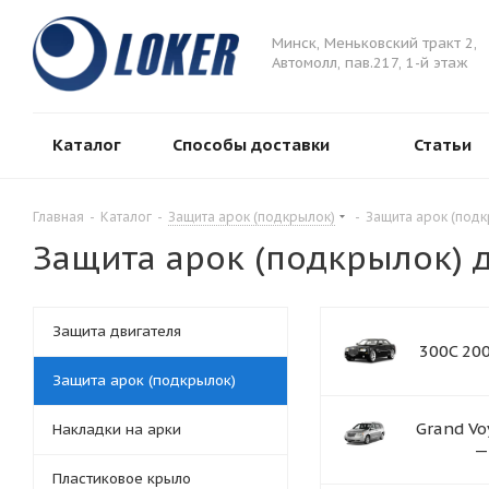
Минск, Меньковский тракт 2,
Автомолл, пав.217, 1-й этаж
Каталог
Способы доставки
Статьи
Главная
-
Каталог
-
Защита арок (подкрылок)
-
Защита арок (подк
Защита арок (подкрылок) д
Защита двигателя
300C 20
Защита арок (подкрылок)
Grand Vo
Накладки на арки
—
Пластиковое крыло