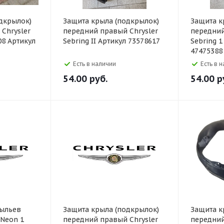
дкрылок)
Защита крыла (подкрылок)
Защита к
Chrysler
передний правый Chrysler
передний
08 Артикул
Sebring II Артикул 73578617
Sebring 1
47475388
Есть в наличии
Есть в 
54.00
руб.
54.00
р
рыльев
Защита крыла (подкрылок)
Защита к
 Neon 1
передний правый Chrysler
передний