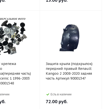
уб.
15.00
руб.
 крепежа
Защита крыла (подкрылок)
го
передний правый Renault
а(передняя часть)
Kangoo 2 2008-2020 задняя
cenic 1 1996-2003
часть Артикул 90001347
90001548
наличии
Есть в наличии
уб.
72.00
руб.