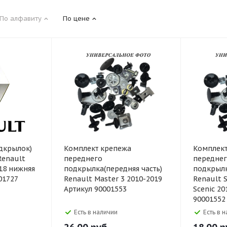
По алфавиту
По цене
дкрылок)
Комплект крепежа
Комплект
Renault
переднего
передне
018 нижняя
подкрылка(передняя часть)
подкрылк
01727
Renault Master 3 2010-2019
Renault S
Артикул 90001553
Scenic 20
90001552
Есть в наличии
Есть в 