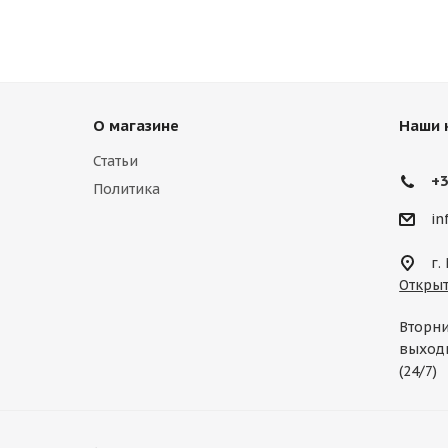
О магазине
Наши 
Статьи
+3
Политика
in
г.
Открыт
Вторни
выходн
(24/7)