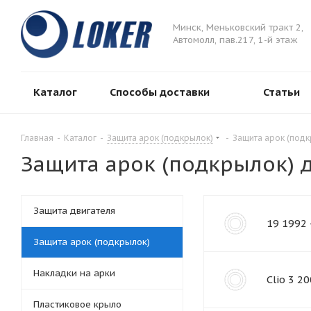
Минск, Меньковский тракт 2,
Автомолл, пав.217, 1-й этаж
Каталог
Способы доставки
Статьи
Главная
-
Каталог
-
Защита арок (подкрылок)
-
Защита арок (подк
Защита арок (подкрылок) д
Защита двигателя
19 1992 
Защита арок (подкрылок)
Накладки на арки
Clio 3 2
Пластиковое крыло