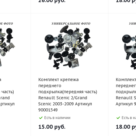
26.00
руб.
18.00
р
а
Комплект крепежа
Комплект
переднего
передне
 часть)
подкрылка(передняя часть)
подкрылк
Grand
Renault Scenic 2/Grand
Renault S
Артикул
Scenic 2003-2009 Артикул
Артикул 
90001549
Есть в наличии
Есть в 
15.00
руб.
18.00
р