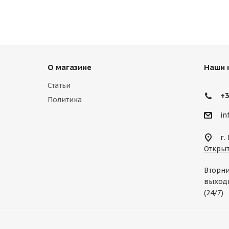
О магазине
Наши 
Статьи
+3
Политика
in
г.
Открыт
Вторни
выходн
(24/7)