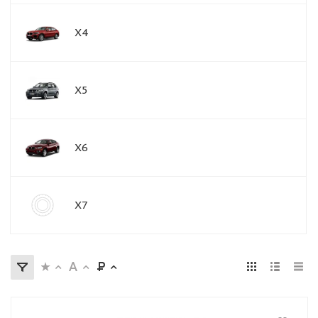
X4
X5
X6
X7