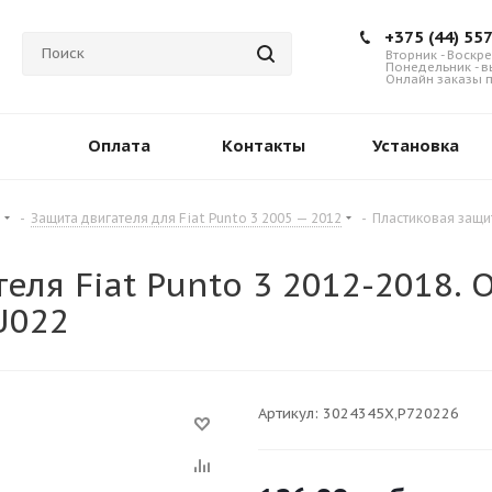
+375 (44) 55
Вторник - Воскре
Понедельник - 
Онлайн заказы п
Оплата
Контакты
Установка
-
Защита двигателя для Fiat Punto 3 2005 — 2012
-
Пластиковая защи
еля Fiat Punto 3 2012-2018
U022
Артикул:
3024345X,P720226