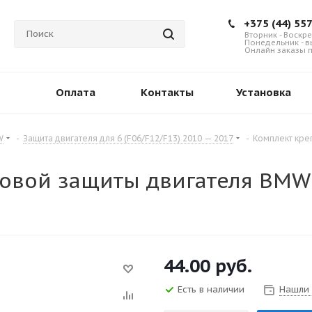
+375 (44) 55
Вторник - Воскре
Понедельник - 
Онлайн заказы п
Оплата
Контакты
Установка
W
-
Защита двигателя для 6 (F06/F12/F13) 2010 — 2017
-
Комплект кре
овой защиты двигателя BMW 6
44.00
руб.
Есть в наличии
Нашли