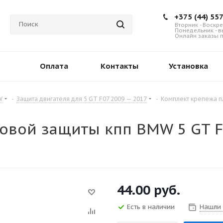
+375 (44) 55
Вторник - Воскре
Понедельник - 
Онлайн заказы п
Оплата
Контакты
Установка
W
-
Защита двигателя для 5 GT F07 2009 — 2017
-
Комплект крепежа п
овой защиты кпп BMW 5 GT F
44.00
руб.
Есть в наличии
Нашли