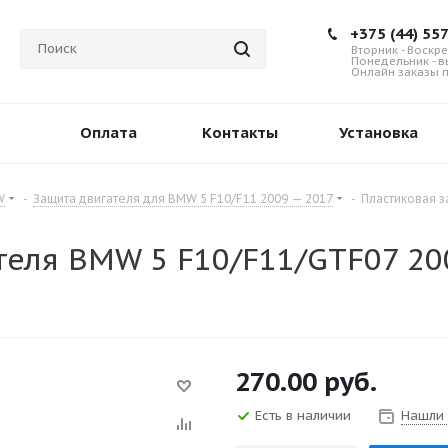
+375 (44) 55
Вторник - Воскре
Понедельник - 
Онлайн заказы п
Оплата
Контакты
Установка
W
-
Защита двигателя для BMW 5 F10/F11 2009 — 2017
-
Пластиковая з
еля BMW 5 F10/F11/GTF07 200
270.00
руб.
Есть в наличии
Нашли