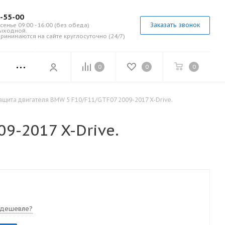
7-55-00
Заказать звонок
сенье 09:00 - 16:00 (без обеда)
выходной.
ринимаются на сайте круглосуточно (24/7)
0
0
0
ащита двигателя BMW 5 F10/F11/GTF07 2009-2017 X-Drive.
9-2017 X-Drive.
 дешевле?