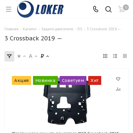
0
Главная
-
Каталог
-
Защита двигателя
-
DS
-
3 Crossback 2019 —
3 Crossback 2019 —
Акция
Новинка
Советуем
Хит