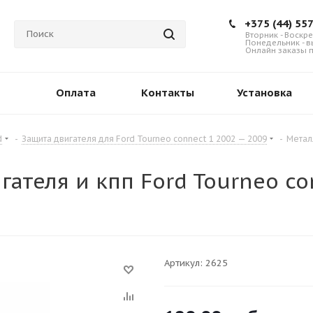
+375 (44) 55
Вторник - Воскре
Понедельник - 
Онлайн заказы п
Оплата
Контакты
Установка
d
-
Защита двигателя для Ford Tourneo connect 1 2002 — 2009
-
Метал
ателя и кпп Ford Tourneo co
5
Артикул:
2625