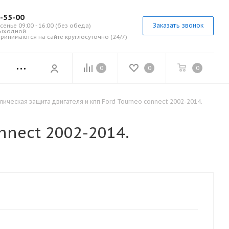
7-55-00
Заказать звонок
сенье 09:00 - 16:00 (без обеда)
выходной.
ринимаются на сайте круглосуточно (24/7)
0
0
0
лическая защита двигателя и кпп Ford Tourneo connect 2002-2014.
nnect 2002-2014.