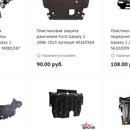
а
Пластиковая защита
Пластико
иты
двигателя Ford Galaxy 2
передний
laxy 2
2006-2015 Артикул 43163568
Galaxy 2 
л 90001387
56102039
Наличие уточняйте
Наличие
90.00
руб.
108.00