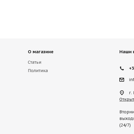
О магазине
Наши 
Статьи
+3
Политика
in
г.
Открыт
Вторни
выходн
(24/7)