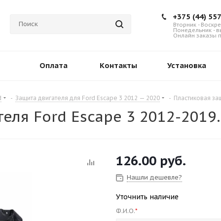
+375 (44) 55
Вторник - Воскре
Понедельник - 
Онлайн заказы п
Оплата
Контакты
Установка
d
-
Защита двигателя для Ford Escape 3 2012 — 2020
-
Пластиковая за
теля Ford Escape 3 2012-201
126.00
руб.
Нашли дешевле?
Уточнить наличие
Ф.И.О.
*