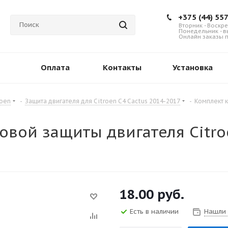
+375 (44) 55
Вторник - Воскре
Понедельник - 
Онлайн заказы п
Оплата
Контакты
Установка
roen
-
Защита двигателя для Citroen C4 Cactus 2014-2017
-
Комплект к
вой защиты двигателя Citroe
18.00
руб.
Есть в наличии
Нашли