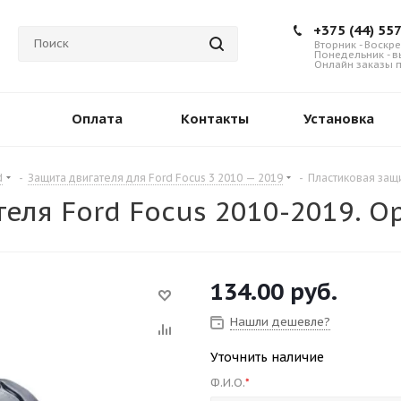
+375 (44) 55
Вторник - Воскре
Понедельник - 
Онлайн заказы п
Оплата
Контакты
Установка
d
-
Защита двигателя для Ford Focus 3 2010 — 2019
-
Пластиковая защ
теля Ford Focus 2010-2019. 
134.00
руб.
Нашли дешевле?
Уточнить наличие
Ф.И.О.
*