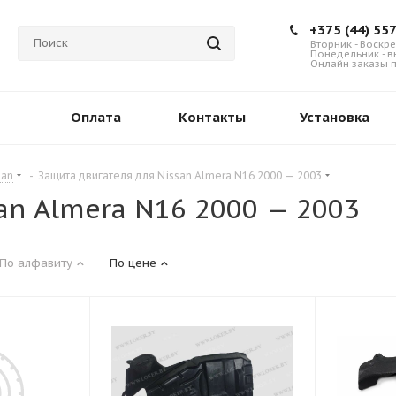
+375 (44) 55
Вторник - Воскре
Понедельник - 
Онлайн заказы п
Оплата
Контакты
Установка
san
-
Защита двигателя для Nissan Almera N16 2000 — 2003
an Almera N16 2000 — 2003
По алфавиту
По цене