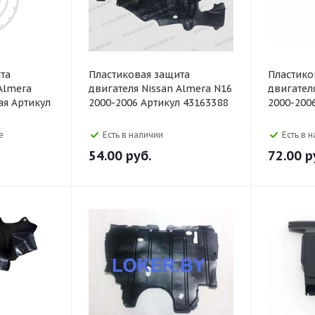
та
Пластиковая защита
Пластико
Almera
двигателя Nissan Almera N16
двигател
ая Артикул
2000-2006 Артикул 43163388
2000-200
е
Есть в наличии
Есть в 
54.00
руб.
72.00
р